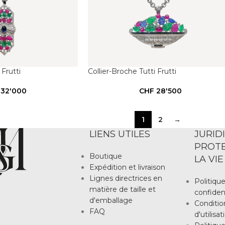
 Frutti
Collier-Broche Tutti Frutti
32'000
CHF
28'500
1
2
→
LIENS UTILES
JURID
PROTE
Boutique
LA VIE
Expédition et livraison
Lignes directrices en
Politiqu
matière de taille et
confident
d'emballage
Conditio
FAQ
d'utilisat