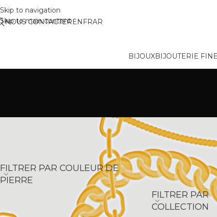
Skip to navigation
Skip to main content
NOUS CONTACTER
EN
FR
AR
BIJOUX
BIJOUTERIE FIN
FILTRER PAR COULEUR DE
Accueil
/
Bijoux
/
Coll
PIERRE
FILTRER PAR
COLLECTION