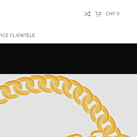
CHF
0
ICE CLIENTÈLE
Afficher
9
12
18
24