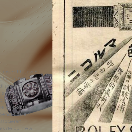
anvier 1911, avant
15. En 1901,
lisation des ondes
 reçu le prix
nd succès
e de pointe", ce
 pensait qu'en
ssocierait
es de pointe à