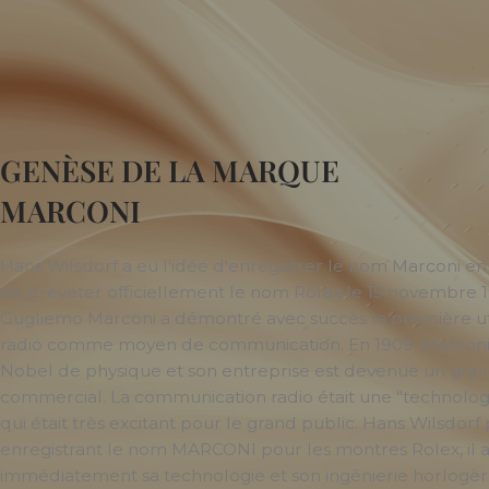
GENÈSE DE LA MARQUE
MARCONI
Hans Wilsdorf a eu l'idée d'enregistrer le nom Marconi en j
de breveter officiellement le nom Rolex le 15 novembre 19
Gugliemo Marconi a démontré avec succès la première uti
radio comme moyen de communication. En 1909, Marconi a
Nobel de physique et son entreprise est devenue un gra
commercial. La communication radio était une "technologi
qui était très excitant pour le grand public. Hans Wilsdorf
enregistrant le nom MARCONI pour les montres Rolex, il a
immédiatement sa technologie et son ingénierie horlogèr