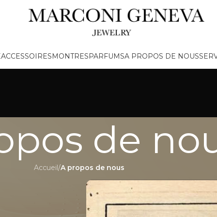
E
ACCESSOIRES
MONTRES
PARFUMS
A PROPOS DE NOUS
SERV
opos de no
Accueil
/
A propos de nous