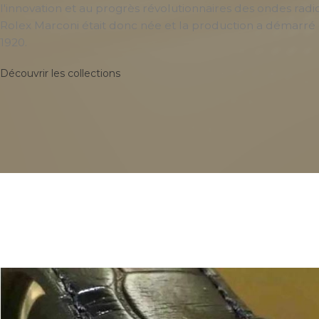
l'innovation et au progrès révolutionnaires des ondes ra
Rolex Marconi était donc née et la production a démarré
1920.
Découvrir les collections