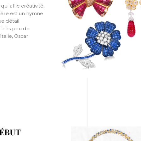
qui allie créativité,
ystère est un hymne
e détail.
r très peu de
Italie, Oscar
DÉBUT