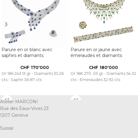
Parure en or blanc avec
Parure en or jaune avec
saphirs et diamants
émeraudes et diamants
CHF
170'000
CHF
180'000
Or 18k 243.13 gr - Diamants 33.26
Or 18K 270 .03 gr - Diamants 54.32
cts - Saphir 36.87 cts
cts - Emeraudes 32.92 cts
Atelier MARCONI
Rue des Eaux-Vives 23
1207 Genève
Suisse