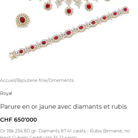
Accueil
/
Bijouterie fine
/
Ornements
Royal
Parure en or jaune avec diamants et rubis
CHF
650'000
Or 18k 234.80 gr- Diamants 87.41 carats - Rubis Birmanie, no
Heat Gubelin Certificate 36.12 carats