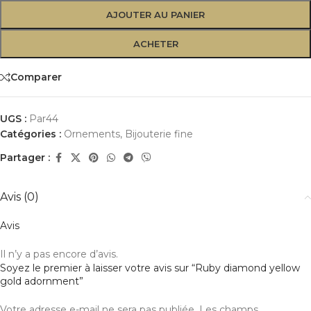
AJOUTER AU PANIER
ACHETER
Comparer
UGS :
Par44
Catégories :
Ornements
,
Bijouterie fine
Partager :
Avis (0)
Avis
Il n’y a pas encore d’avis.
Soyez le premier à laisser votre avis sur “Ruby diamond yellow
gold adornment”
Votre adresse e-mail ne sera pas publiée.
Alternative
Les champs